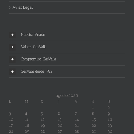
Aviso Legal
Nuestra Visión
Valores GesValle
Compromiso GesValle
GesValle desde 1983
agosto 2026
L
M
X
J
V
S
D
1
2
3
4
5
6
7
8
9
10
11
12
13
14
15
16
17
18
19
20
21
22
23
24
25
26
27
28
29
30