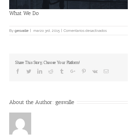
Image
What We Do
en
By
gesvalle
|
marzo 3rd, 2015
|
Comentarios desactivados
What
We
Do
Share This Story, Choose Your Platform!
Facebook
Twitter
Linkedin
Reddit
Tumblr
Google+
Pinterest
Vk
Email
About the Author:
gesvalle