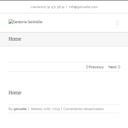
Llamanos! 91 471 56 41
|
info@gesvalle.com
Home
Previous
Next
Home
en
By
gesvalle
|
febrero 20th, 2015
|
Comentarios desactivados
Home