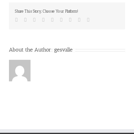
Share This Story, Choose Your Platform!
Facebook
Twitter
Linkedin
Reddit
Tumblr
Google+
Pinterest
Vk
Email
About the Author:
gesvalle