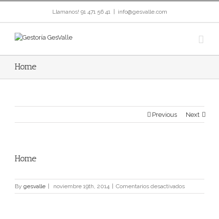
Llamanos! 91 471 56 41
|
info@gesvalle.com
Home
Previous
Next
View
Home
Larger
Image
en
By
gesvalle
|
noviembre 19th, 2014
|
Comentarios desactivados
Home