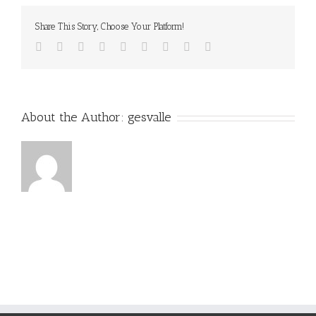
Share This Story, Choose Your Platform!
Facebook
Twitter
Linkedin
Reddit
Tumblr
Google+
Pinterest
Vk
Email
About the Author:
gesvalle