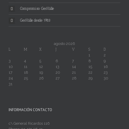
Compromiso GesValle
GesValle desde 1983
agosto 2026
L
M
X
J
V
S
D
1
2
3
4
5
6
7
8
9
10
11
12
13
14
15
16
17
18
19
20
21
22
23
24
25
26
27
28
29
30
31
INFORMACIÓN CONTACTO
c\ General Ricardos 116