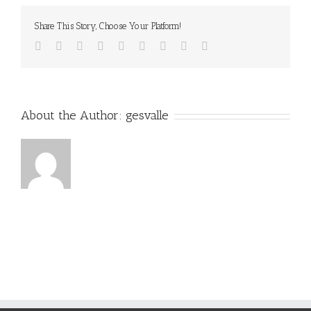
Share This Story, Choose Your Platform!
Facebook
Twitter
Linkedin
Reddit
Tumblr
Google+
Pinterest
Vk
Email
About the Author:
gesvalle