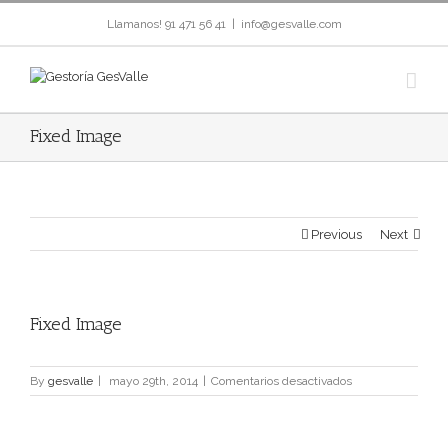
Llamanos! 91 471 56 41
|
info@gesvalle.com
Fixed Image
Previous
Next
View
Fixed Image
Larger
Image
en
By
gesvalle
|
mayo 29th, 2014
|
Comentarios desactivados
Fixed
Image