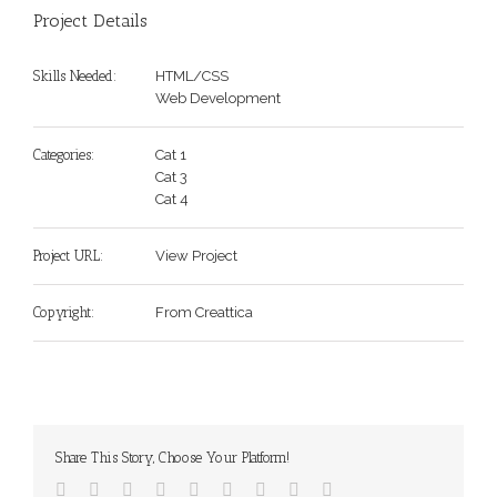
Project Details
Skills Needed:
HTML/CSS
Web Development
Categories:
Cat 1
Cat 3
Cat 4
Project URL:
View Project
Copyright:
From Creattica
Share This Story, Choose Your Platform!
Facebook
Twitter
Linkedin
Reddit
Tumblr
Google+
Pinterest
Vk
Email