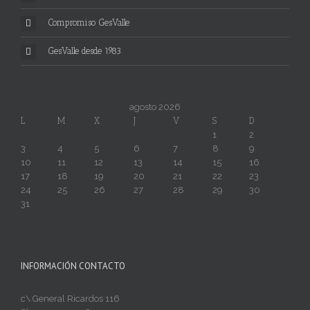
Compromiso GesValle
GesValle desde 1983
agosto 2026
L
M
X
J
V
S
D
1
2
3
4
5
6
7
8
9
10
11
12
13
14
15
16
17
18
19
20
21
22
23
24
25
26
27
28
29
30
31
INFORMACIÓN CONTACTO
c\ General Ricardos 116