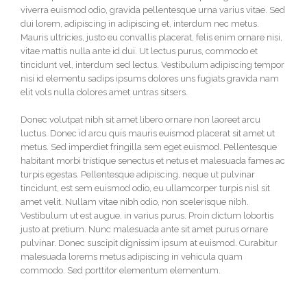
viverra euismod odio, gravida pellentesque urna varius vitae. Sed
dui lorem, adipiscing in adipiscing et, interdum nec metus.
Mauris ultricies, justo eu convallis placerat, felis enim ornare nisi,
vitae mattis nulla ante id dui. Ut lectus purus, commodo et
tincidunt vel, interdum sed lectus. Vestibulum adipiscing tempor
nisi id elementu sadips ipsums dolores uns fugiats gravida nam
elit vols nulla dolores amet untras sitsers.
Donec volutpat nibh sit amet libero ornare non laoreet arcu
luctus. Donec id arcu quis mauris euismod placerat sit amet ut
metus. Sed imperdiet fringilla sem eget euismod. Pellentesque
habitant morbi tristique senectus et netus et malesuada fames ac
turpis egestas. Pellentesque adipiscing, neque ut pulvinar
tincidunt, est sem euismod odio, eu ullamcorper turpis nisl sit
amet velit. Nullam vitae nibh odio, non scelerisque nibh.
Vestibulum ut est augue, in varius purus. Proin dictum lobortis
justo at pretium. Nunc malesuada ante sit amet purus ornare
pulvinar. Donec suscipit dignissim ipsum at euismod. Curabitur
malesuada lorems metus adipiscing in vehicula quam
commodo. Sed porttitor elementum elementum.